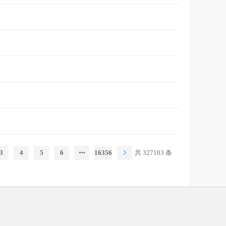
3
4
5
6
16356
共 327103 条