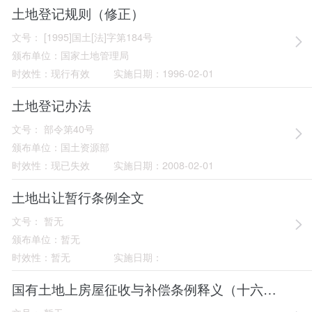
土地登记规则（修正）
文号：
[1995]国土[法]字第184号
颁布单位：
国家土地管理局
时效性：
现行有效
实施日期：
1996-02-01
土地登记办法
文号：
部令第40号
颁布单位：
国土资源部
时效性：
现已失效
实施日期：
2008-02-01
土地出让暂行条例全文
文号：
暂无
颁布单位：
暂无
时效性：
暂无
实施日期：
国有土地上房屋征收与补偿条例释义（十六至二十六条）